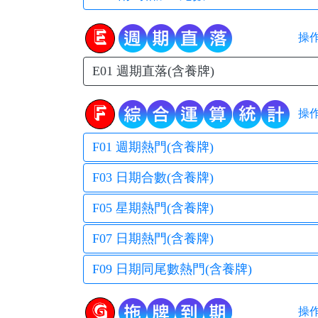
操
E01 週期直落(含養牌)
操
F01 週期熱門(含養牌)
F03 日期合數(含養牌)
F05 星期熱門(含養牌)
F07 日期熱門(含養牌)
F09 日期同尾數熱門(含養牌)
操