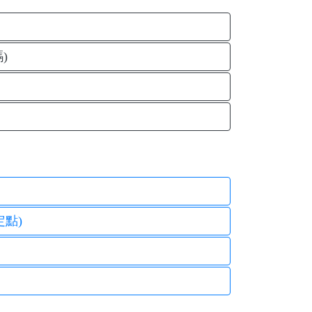
)
定點)