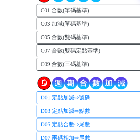
C01 合數(單碼基準)
C03 加減(單碼基準)
C05 合數(雙碼基準)
C07 合數(雙碼定點基準)
C09 合數(三碼基準)
D01 定點加減⇨號碼
D03 定點加減⇨點數
D05 定點合數⇨尾數
D07 兩碼相加⇨尾數