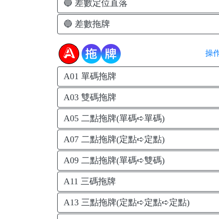
🔵 差數定位直落
🔵 差數拖牌
操
A01 單碼拖牌
A03 雙碼拖牌
A05 二點拖牌(單碼➪單碼)
A07 二點拖牌(定點➪定點)
A09 二點拖牌(單碼➪雙碼)
A11 三碼拖牌
A13 三點拖牌(定點➪定點➪定點)