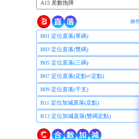
A15 差數拖牌
操
B01 定位直落(單碼)
B03 定位直落(雙碼)
B05 定位直落(三碼)
B07 定位直落(定點➪定點)
B09 定位直落(干支)
B11 定位加減直落(定點)
B13 定位加減直落(雙碼定點)